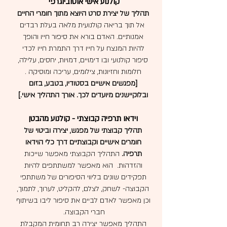
קולנוע אישי אוטוביוגרפי
תהליך של יצירת סרט היוצא מתוך חומרי החיים
אל תוך בריאה קולנועית
מלאה בעלת רבדים
אמנותיים. האדם בורא את סיפור חייו והופך
להיות המנצח על חייו דרך התמרת חייו לכדי
סיפור קולנועי ובו דימויים, דמויות, יחסים, עלילה,
חלומות וחזיונות, צילומים, עריכה ומוסיקה .
[מפגשים אישיים בסטודיו, בטבע, בזום
ובלוקיישנים מיועדים לכך. אורך התהליך אישי.]
וידאו תרפיה קבוצתי - קולנוע מהבטן
תהליך קבוצתי של מפגש, יצירה וביטוי של
חומרים אישיים וקבוצתיים דרך כלי הוידאו
תרפיה.
התהליך הקבוצתי מאפשר שייכות
והזדהות. הוא מאפשר למשתתפים להיות
תפקידים שונים בליווי הסיפורים של משתתפי
הקבוצה- לשחק, לצלם, להקליט, לערוך, לתמוך,
וכן מאפשר לאדם לביים את סיפור ליבו בשיתוף
חברי הקבוצה.
התהליך מאפשר יצירה רב תחומית המקבלת