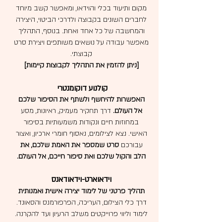
מקום ותיעוד בכלי והוידאו, ומאפשר קשב מיוחד
לחברים השונים בקבוצה ולדרכי הביטוי, היצירה
והמחשבה של כל אחד ואחת.
בנוסף, התהליך
מאפשר עבודה על נושאים משותפים ויצירת סרט
קבוצתי.
[ניתן להזמין את התהליך לקבוצות קיימות]
קולנוע דוקומנטרי
האפשרות להיחשף ולשתף את הסיפור שלכם
אל העולם.
דרך תחקיר מעמיק, ראיונות, מסע
במחוזות חיים ונקודות משמעותיות בסיפור
האישי. נצא לצילומים, נאסוף חומרי ארכיון,
ואצור
עבורכם
סרט שמספר את האמת שלכם, את
הלב והקול שלכם ואת סיפור חייכם, אל העולם.
וידאוארט-וידאודאנס
תהליך פרטני
של לימוד יצירה אישית ואמנותית
דרך כלי הצילום, העריכה, הפרפורמנס והסאונד.
לימוד וליווי פרוייקטים משלב הרעיון ועד להקרנה.