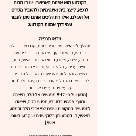
הקולנוע הוא אמנות האפשרי. יש בו הכוח
לרפא, לייצר בית ואינטימיות ולהעביר מסרים
אל העולם.
אילו התהליכים אותם ניתן לעבור
עימי דרך אמנות הקולנוע:
וידאו תרפיה
תהליך ליווי אישי
של מפגש ומגע עם סיפורי הלב
והנפש, ביטוי ושיקוף שלהם דרך הכלים של
כתיבה, יצירה, צילום, בימוי הסיפור האישי, תנועה,
דימויים, עריכה, כל אחד ואחת לפי נטיות ליבכם.
היצירה והקולנוע מאפשרים לאדם לתת ביטוי
למה שאינו מקבל מקום בחיים עצמם ולהתבונן
על עצמינו
בעיניים אוהבות.
[מסע של כ- 8-12 מפגשים אל הלב, היצירה
והגוף. מפגש בסטודיו, מפגש בזום, ויציאה
למפגשים במקומות שונים לפי צרכי הלב והמסע
האישי, הן בטבע והן בלוקיישנים שיקבעו באופן
אישי.]